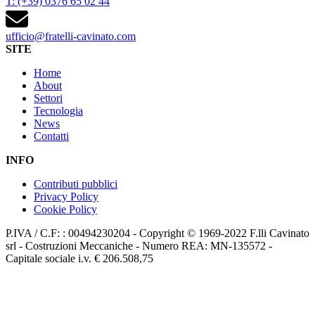
T: (+39) 0376 65 02 44
ufficio@fratelli-cavinato.com
SITE
Home
About
Settori
Tecnologia
News
Contatti
INFO
Contributi pubblici
Privacy Policy
Cookie Policy
P.IVA / C.F: : 00494230204 - Copyright © 1969-2022 F.lli Cavinato
srl - Costruzioni Meccaniche - Numero REA: MN-135572 -
Capitale sociale i.v. € 206.508,75