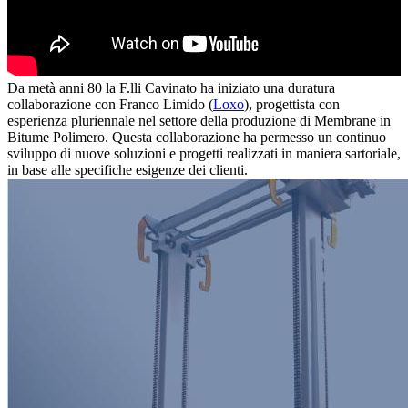
Da metà anni 80 la F.lli Cavinato ha iniziato una duratura
collaborazione con Franco Limido (
Loxo
), progettista con
esperienza pluriennale nel settore della produzione di Membrane in
Bitume Polimero. Questa collaborazione ha permesso un continuo
sviluppo di nuove soluzioni e progetti realizzati in maniera sartoriale,
in base alle specifiche esigenze dei clienti.