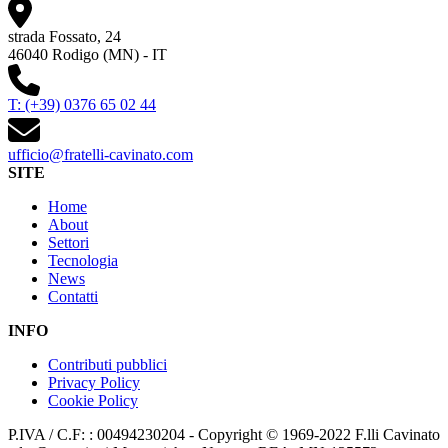
strada Fossato, 24
46040 Rodigo (MN) - IT
T: (+39) 0376 65 02 44
ufficio@fratelli-cavinato.com
SITE
Home
About
Settori
Tecnologia
News
Contatti
INFO
Contributi pubblici
Privacy Policy
Cookie Policy
P.IVA / C.F: : 00494230204 - Copyright © 1969-2022 F.lli Cavinato