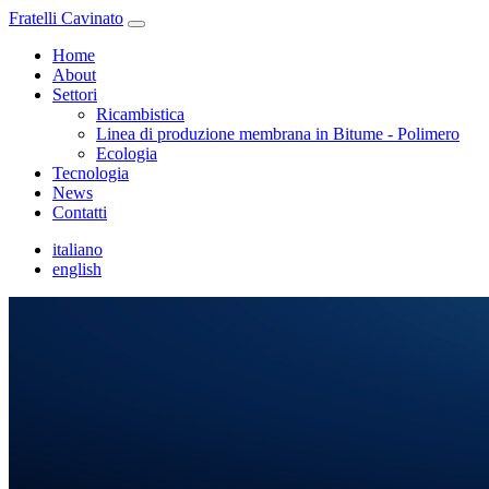
Fratelli Cavinato
Home
About
Settori
Ricambistica
Linea di produzione membrana in Bitume - Polimero
Ecologia
Tecnologia
News
Contatti
italiano
english