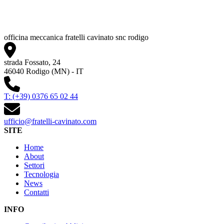
officina meccanica fratelli cavinato snc rodigo
strada Fossato, 24
46040 Rodigo (MN) - IT
T: (+39) 0376 65 02 44
ufficio@fratelli-cavinato.com
SITE
Home
About
Settori
Tecnologia
News
Contatti
INFO