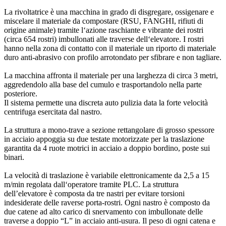
La rivoltatrice è una macchina in grado di disgregare, ossigenare e
miscelare il materiale da compostare (RSU, FANGHI, rifiuti di
origine animale) tramite l‘azione raschiante e vibrante dei rostri
(circa 654 rostri) imbullonati alle traverse dell‘elevatore. I rostri
hanno nella zona di contatto con il materiale un riporto di materiale
duro anti-abrasivo con profilo arrotondato per sfibrare e non tagliare.
La macchina affronta il materiale per una larghezza di circa 3 metri,
aggredendolo alla base del cumulo e trasportandolo nella parte
posteriore.
Il sistema permette una discreta auto pulizia data la forte velocità
centrifuga esercitata dal nastro.
La struttura a mono-trave a sezione rettangolare di grosso spessore
in acciaio appoggia su due testate motorizzate per la traslazione
garantita da 4 ruote motrici in acciaio a doppio bordino, poste sui
binari.
La velocità di traslazione è variabile elettronicamente da 2,5 a 15
m/min regolata dall‘operatore tramite PLC. La struttura
dell’elevatore è composta da tre nastri per evitare torsioni
indesiderate delle raverse porta-rostri. Ogni nastro è composto da
due catene ad alto carico di snervamento con imbullonate delle
traverse a doppio “L” in acciaio anti-usura. Il peso di ogni catena e