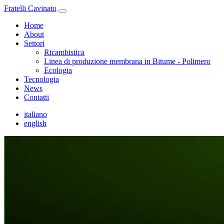
Fratelli Cavinato
Home
About
Settori
Ricambistica
Linea di produzione membrana in Bitume - Polimero
Ecologia
Tecnologia
News
Contatti
italiano
english