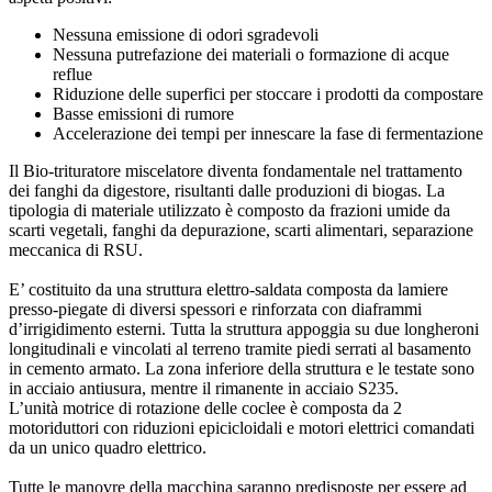
Nessuna emissione di odori sgradevoli
Nessuna putrefazione dei materiali o formazione di acque
reflue
Riduzione delle superfici per stoccare i prodotti da compostare
Basse emissioni di rumore
Accelerazione dei tempi per innescare la fase di fermentazione
Il Bio-trituratore miscelatore diventa fondamentale nel trattamento
dei fanghi da digestore, risultanti dalle produzioni di biogas. La
tipologia di materiale utilizzato è composto da frazioni umide da
scarti vegetali, fanghi da depurazione, scarti alimentari, separazione
meccanica di RSU.
E’ costituito da una struttura elettro-saldata composta da lamiere
presso-piegate di diversi spessori e rinforzata con diaframmi
d’irrigidimento esterni. Tutta la struttura appoggia su due longheroni
longitudinali e vincolati al terreno tramite piedi serrati al basamento
in cemento armato. La zona inferiore della struttura e le testate sono
in acciaio antiusura, mentre il rimanente in acciaio S235.
L’unità motrice di rotazione delle coclee è composta da 2
motoriduttori con riduzioni epicicloidali e motori elettrici comandati
da un unico quadro elettrico.
Tutte le manovre della macchina saranno predisposte per essere ad