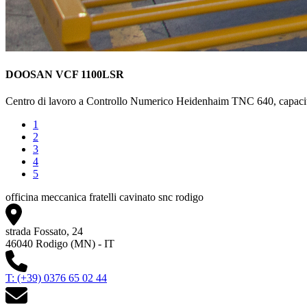
DOOSAN VCF 1100LSR
Centro di lavoro a Controllo Numerico Heidenhaim TNC 640, capacità
1
2
3
4
5
officina meccanica fratelli cavinato snc rodigo
strada Fossato, 24
46040 Rodigo (MN) - IT
T: (+39) 0376 65 02 44