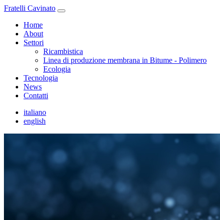
Fratelli Cavinato
Home
About
Settori
Ricambistica
Linea di produzione membrana in Bitume - Polimero
Ecologia
Tecnologia
News
Contatti
italiano
english